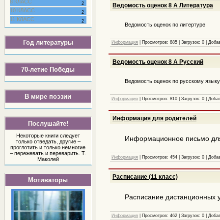
8 КЛАСС
2
Ведомость оценок 8 А Литература
10 КЛАСС
2
11 КЛАСС
2
Ведомость оценок по литертуре
Год литературы
Информация
|
Просмотров:
885
|
Загрузок:
0
|
Доба
Ведомость оценок 8 А Русский
70-летие Победы
Ведомость оценок по русскому язык
В мире поэзии
Информация
|
Просмотров:
810
|
Загрузок:
0
|
Доба
Информация для родителей
Послушайте!
Некоторые книги следует
Информационное письмо дл
только отведать, другие –
проглотить и только немногие
– пережевать и переварить. Т.
Информация
|
Просмотров:
454
|
Загрузок:
0
|
Доба
Маколей
Расписание (11 класс)
Мотиваторы
Расписание дистанционных у
Информация
|
Просмотров:
462
|
Загрузок:
0
|
Доба