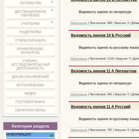
ЛИТЕРАТУРА
ДИСТАНЦИОННОЕ
Ведомость оценок по литературе
ОБУЧЕНИЕ
Информация
|
Просмотров:
999
|
Загрузок:
0
|
Доба
УЧИТЕЛЯМ
РОДИТЕЛЯМ
Ведомость оценок 10 Б Русский
ОТКРЫТАЯ КНИГА
Ведомость оценок по русскому язык
КОНФЕРЕНЦИИ,
КОНКУРСЫ
Информация
|
Просмотров:
1216
|
Загрузок:
0
|
Доб
УЧЕБНО-
ИССЛЕДОВАТЕЛЬСКАЯ
ДЕЯТЕЛЬНОСТЬ
Ведомость оценок 11 А Литература
ДОСКА ОБЪЯВЛЕНИЙ
Ведомость оценок по литературе
ФОТОАЛЬБОМЫ
ВИДЕО
Информация
|
Просмотров:
802
|
Загрузок:
0
|
Доба
ГОСТЕВАЯ КНИГА
Ведомость оценок 11 А Русский
ОБРАТНАЯ СВЯЗЬ
Ведомость оценок по русскому язык
Категории раздела
Информация
|
Просмотров:
787
|
Загрузок:
0
|
Доба
ИНФОРМАЦИЯ
10