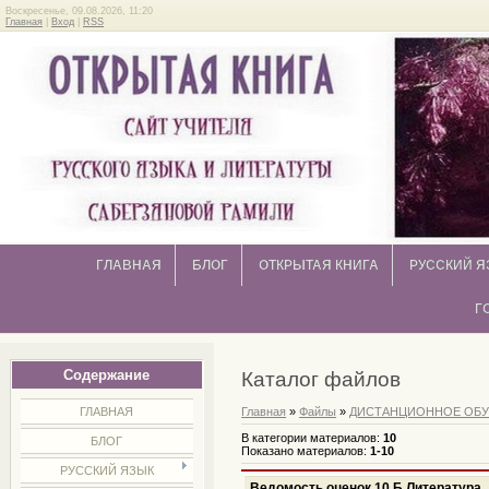
Воскресенье, 09.08.2026, 11:20
Главная
|
Вход
|
RSS
ГЛАВНАЯ
БЛОГ
ОТКРЫТАЯ КНИГА
РУССКИЙ Я
Г
Содержание
Каталог файлов
ГЛАВНАЯ
Главная
»
Файлы
»
ДИСТАНЦИОННОЕ ОБУ
В категории материалов
:
10
БЛОГ
Показано материалов
:
1-10
РУССКИЙ ЯЗЫК
Ведомость оценок 10 Б Литература