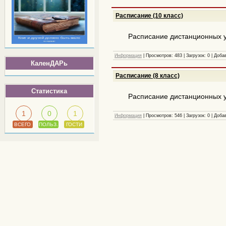
Расписание (10 класс)
Расписание дистанционных у
Информация
|
Просмотров:
483
|
Загрузок:
0
|
Доба
КаленДАРь
Расписание (8 класс)
Статистика
Расписание дистанционных у
1
0
1
Информация
|
Просмотров:
546
|
Загрузок:
0
|
Доба
ВСЕГО
ПОЛЬЗ.
ГОСТИ