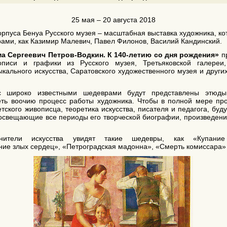
25 мая – 20 августа 2018
орпуса Бенуа Русского музея – масштабная выставка художника, ко
рами, как Казимир Малевич, Павел Филонов, Василий Кандинский.
а Сергеевич Петров-Водкин. К 140-летию со дня рождения»
пр
описи и графики из Русского музея, Третьяковской галереи
ыкального искусства, Саратовского художественного музея и други
с широко известными шедеврами будут представлены этюды
ть воочию процесс работы художника. Чтобы в полной мере про
етского живописца, теоретика искусства, писателя и педагога, бу
освещающие все периоды его творческой биографии, произведения
енители искусства увидят такие шедевры, как «Купание
ие злых сердец», «Петроградская мадонна», «Смерть комиссара» 