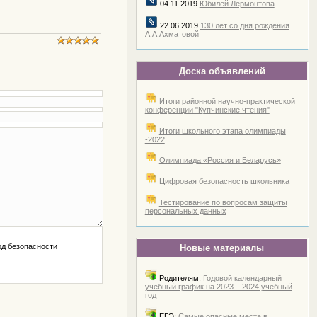
04.11.2019
Юбилей Лермонтова
22.06.2019
130 лет со дня рождения
А.А.Ахматовой
Доска объявлений
Итоги районной научно-практической
конференции "Купчинские чтения"
Итоги школьного этапа олимпиады
-2022
Олимпиада «Россия и Беларусь»
Цифровая безопасность школьника
Тестирование по вопросам защиты
персональных данных
Новые материалы
Родителям:
Годовой календарный
учебный график на 2023 – 2024 учебный
год
ЕГЭ:
Самые опасные места в