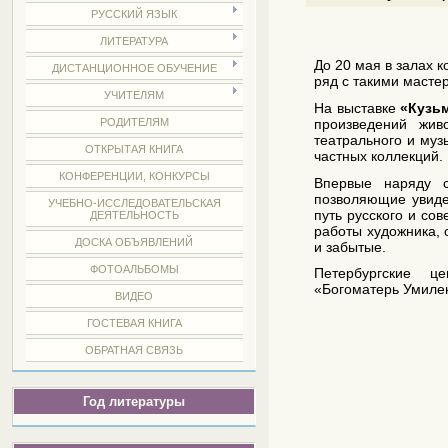
РУССКИЙ ЯЗЫК
ЛИТЕРАТУРА
До 20 мая в залах к
ДИСТАНЦИОННОЕ ОБУЧЕНИЕ
ряд с такими масте
УЧИТЕЛЯМ
На выставке
«Кузьм
произведений жив
РОДИТЕЛЯМ
театрального и муз
ОТКРЫТАЯ КНИГА
частных коллекций.
КОНФЕРЕНЦИИ, КОНКУРСЫ
Впервые наряду 
позволяющие увиде
УЧЕБНО-ИССЛЕДОВАТЕЛЬСКАЯ
путь русского и сов
ДЕЯТЕЛЬНОСТЬ
работы художника, 
ДОСКА ОБЪЯВЛЕНИЙ
и забытые.
ФОТОАЛЬБОМЫ
Петербургские ц
«Богоматерь Умилен
ВИДЕО
ГОСТЕВАЯ КНИГА
ОБРАТНАЯ СВЯЗЬ
Год литературы