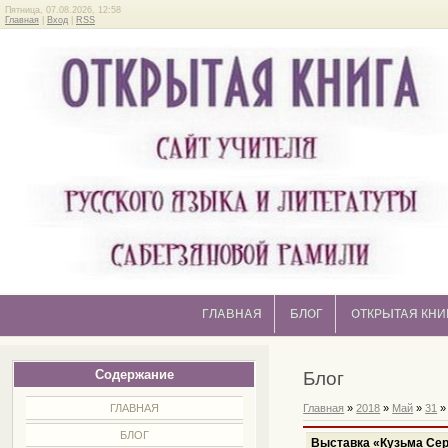
Пятница, 07.08.2026, 12:58
Главная
|
Вход
|
RSS
ГЛАВНАЯ
БЛОГ
ОТКРЫТАЯ КНИ
Содержание
Блог
ГЛАВНАЯ
Главная
»
2018
»
Май
»
31
»
БЛОГ
Выставка «Кузьма Сер