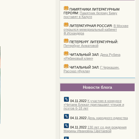
ПАМЯТНИКИ ЛИТЕРАТУРНЫМ
ГЕРОЯМ:
Памятник белому Биму
поставят в Калуге
ЛИТЕРАТУРНАЯ РОССИЯ:
В Москве
открылся мемориальный кабинет
Ф.Искандера
ПЕТЕРБУРГ ЛИТЕРАТУРНЫЙ:
Петербург Ахматовой
ЧИТАЛЬНЫЙ ЗАЛ:
Дина Рубина
«Рябиновый клин»
ЧИТАЛЬНЫЙ ЗАЛ:
Г.Черкашин.
Рассказ «Кукла»
Новости блога
04.11.2022
К участию в конкурсе
«Читаем Блока» приглашают чтецов и
поэтов 6-18 лет
04.11.2022
День народного единства
04.11.2022
130 лет со дня рождения
Марины Ивановны Цветаевой