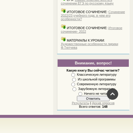
сочинении ЕГЭ по русскому языку
ИТОГОВОЕ СОЧИНЕНИЕ:
Сочинение
2022/23 учебного года: в чем его
особенности?
ИТОГОВОЕ СОЧИНЕНИЕ:
Итоговое
сочинение- 2022
МАТЕРИАЛЫ К УРОКАМ:
Художественные особенности лирики
Ф.Тютчева
Внимание, вопрос!
Какую книгу Вы сейчас читаете?
Классическую литературу
Из школьной программы
Современную литературу
Зарубежную литературу
Ничего не читаю
Результаты
|
Архив опросов
Всего ответов:
148