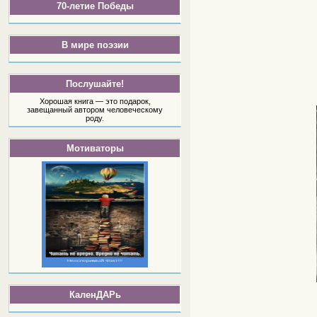
70-летие Победы
В мире поэзии
Послушайте!
Хорошая книга — это подарок,
завещанный автором человеческому
роду.
Мотиваторы
КаленДАРь