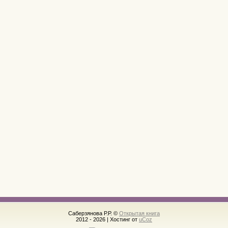
Саберзянова Р.Р. ©
Открытая книга
2012 - 2026
|
Хостинг от
uCoz