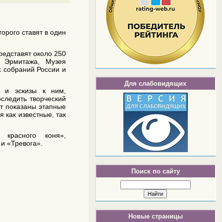
торого ставят в один
едставят около 250
, Эрмитажа, Музея
х собраний России и
Для слабовидящих
 и эскизы к ним,
следить творческий
дут показаны этапные
 как известные, так
 красного коня»,
и «Тревога».
Поиск по сайту
Новые страницы