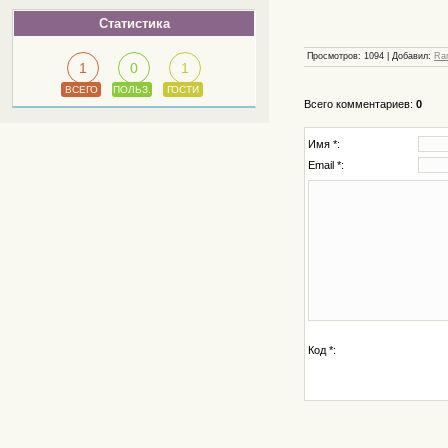
Статистика
Просмотров
: 1094 |
Добавил
:
Ra
1
0
1
ВСЕГО
ПОЛЬЗ.
ГОСТИ
Всего комментариев
:
0
Имя *:
Email *:
Код *: