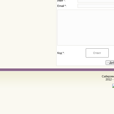
Имя *:
Email *:
Код *:
Саберзян
2012 -