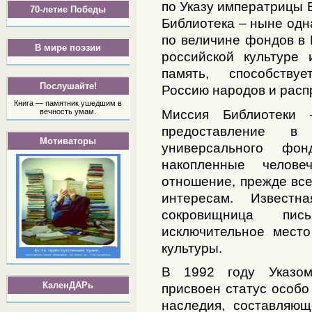
по Указу императрицы 
70-летие Победы
Библиотека – ныне одн
по величине фондов в
В мире поэзии
российской культуре 
память, способству
Послушайте!
Россию народов и расп
Книга — памятник ушедшим в
Миссия Библиотеки 
вечность умам.
предоставление в 
Мотиваторы
универсального фон
накопленные челов
отношение, прежде все
интересам. Извест
сокровищница пис
исключительное место
культуры.
В 1992 году Указом
КаленДАРь
присвоен статус особо
наследия, составляющ