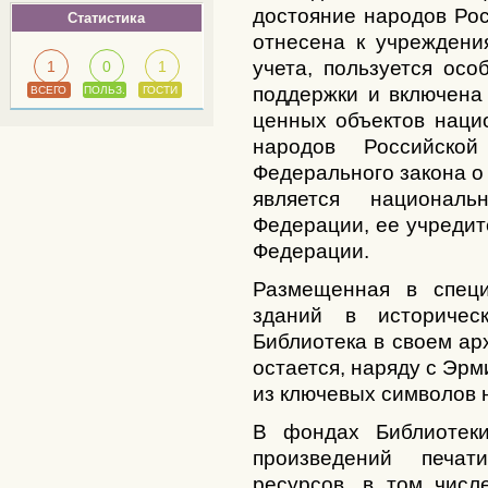
достояние народов Ро
Статистика
отнесена к учреждени
учета, пользуется ос
1
0
1
поддержки и включена
ВСЕГО
ПОЛЬЗ.
ГОСТИ
ценных объектов наци
народов Российско
Федерального закона о 
является националь
Федерации, ее учредит
Федерации.
Размещенная в специ
зданий в историческ
Библиотека в своем а
остается, наряду с Эр
из ключевых символов 
В фондах Библиотеки
произведений печа
ресурсов, в том числ