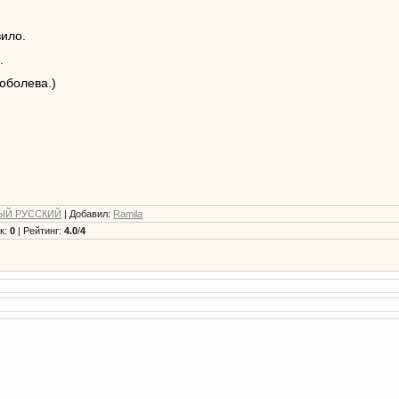
вило.
.
ева.)
ЫЙ РУССКИЙ
|
Добавил
:
Ramila
к
:
0
|
Рейтинг
:
4.0
/
4