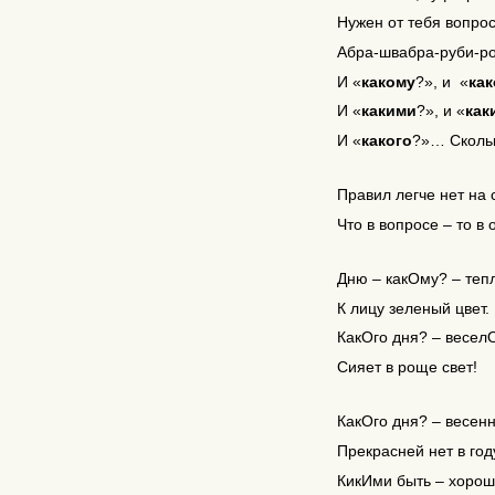
Нужен от тебя вопрос
Абра-швабра-руби-ро
И «
какому
?», и «
ка
И «
какими
?», и «
как
И «
какого
?»… Скольк
Правил легче нет на 
Что в вопросе – то в 
Дню – какОму? – те
К лицу зеленый цвет.
КакОго дня? – весел
Сияет в роще свет!
КакОго дня? – весен
Прекрасней нет в год
КикИми быть – хорош