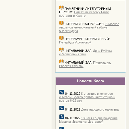
ПАМЯТНИКИ ЛИТЕРАТУРНЫМ
ГЕРОЯМ:
Памятник белому Биму
поставят в Калуге
ЛИТЕРАТУРНАЯ РОССИЯ:
В Москве
открылся мемориальный кабинет
Ф.Искандера
ПЕТЕРБУРГ ЛИТЕРАТУРНЫЙ:
Петербург Ахматовой
ЧИТАЛЬНЫЙ ЗАЛ:
Дина Рубина
«Рябиновый клин»
ЧИТАЛЬНЫЙ ЗАЛ:
Г.Черкашин.
Рассказ «Кукла»
Новости блога
04.11.2022
К участию в конкурсе
«Читаем Блока» приглашают чтецов и
поэтов 6-18 лет
04.11.2022
День народного единства
04.11.2022
130 лет со дня рождения
Марины Ивановны Цветаевой