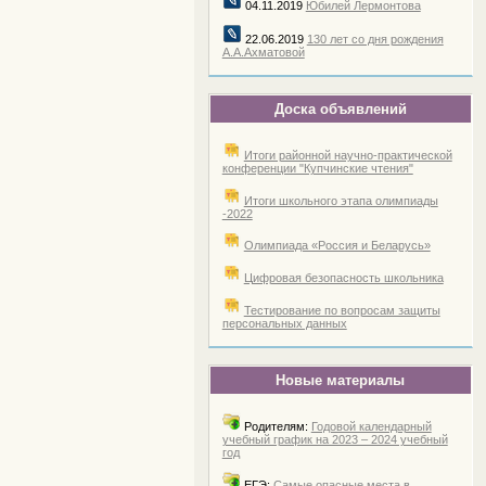
04.11.2019
Юбилей Лермонтова
22.06.2019
130 лет со дня рождения
А.А.Ахматовой
Доска объявлений
Итоги районной научно-практической
конференции "Купчинские чтения"
Итоги школьного этапа олимпиады
-2022
Олимпиада «Россия и Беларусь»
Цифровая безопасность школьника
Тестирование по вопросам защиты
персональных данных
Новые материалы
Родителям:
Годовой календарный
учебный график на 2023 – 2024 учебный
год
ЕГЭ:
Самые опасные места в