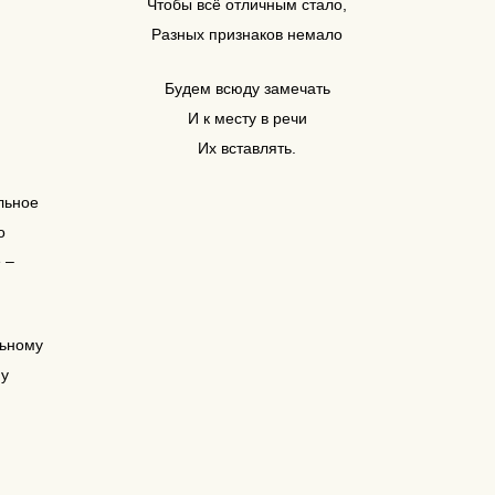
Чтобы всё отличным стало,
Разных признаков немало
Будем всюду замечать
И к месту в речи
Их вставлять.
льное
о
 –
!
льному
му
!