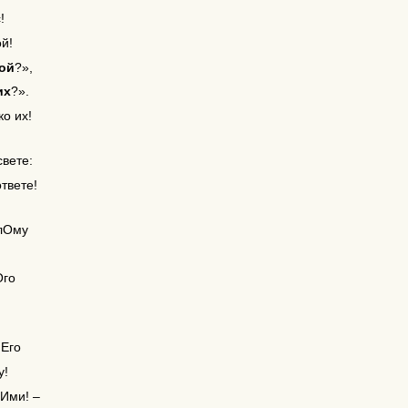
!
й!
кой
?»,
их
?».
о их!
свете:
ответе!
плОму
Ого
нЕго
у!
Ими! –