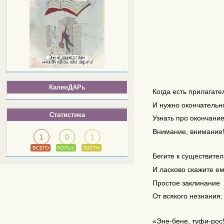
КаленДАРь
Когда есть прилагате
И нужно окончательн
Статистика
Узнать про окончание
Внимание, внимание
1
0
1
ВСЕГО
ПОЛЬЗ.
ГОСТИ
Бегите к существите
И ласково скажите е
Простое заклинание
От всякого незнания:
«Эне-бене, туфи-рос