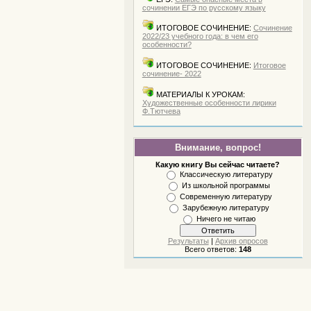
сочинении ЕГЭ по русскому языку
ИТОГОВОЕ СОЧИНЕНИЕ:
Сочинение
2022/23 учебного года: в чем его
особенности?
ИТОГОВОЕ СОЧИНЕНИЕ:
Итоговое
сочинение- 2022
МАТЕРИАЛЫ К УРОКАМ:
Художественные особенности лирики
Ф.Тютчева
Внимание, вопрос!
Какую книгу Вы сейчас читаете?
Классическую литературу
Из школьной программы
Современную литературу
Зарубежную литературу
Ничего не читаю
Результаты
|
Архив опросов
Всего ответов:
148