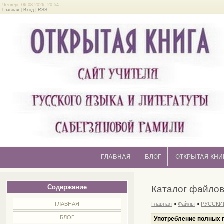
Четверг, 06.08.2026, 20:54
Главная
|
Вход
|
RSS
ГЛАВНАЯ
БЛОГ
ОТКРЫТАЯ КНИ
Содержание
Каталог файло
ГЛАВНАЯ
Главная
»
Файлы
»
РУССКИ
БЛОГ
Употребление полных 