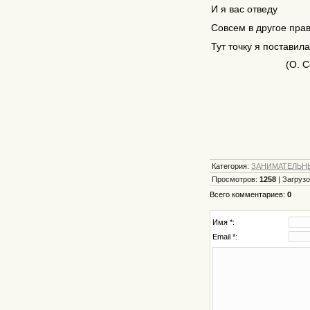
И я вас отведу
Совсем в другое пра
Тут точку я поставила
(О. Собол
Категория
:
ЗАНИМАТЕЛЬН
Просмотров
:
1258
|
Загрузо
Всего комментариев
:
0
Имя *:
Email *: