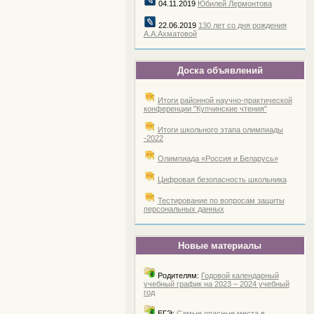
04.11.2019
Юбилей Лермонтова
22.06.2019
130 лет со дня рождения
А.А.Ахматовой
Доска объявлений
Итоги районной научно-практической
конференции "Купчинские чтения"
Итоги школьного этапа олимпиады
-2022
Олимпиада «Россия и Беларусь»
Цифровая безопасность школьника
Тестирование по вопросам защиты
персональных данных
Новые материалы
Родителям:
Годовой календарный
учебный график на 2023 – 2024 учебный
год
ЕГЭ:
Самые опасные места в