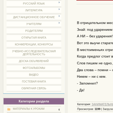
РУССКИЙ ЯЗЫК
ЛИТЕРАТУРА
ДИСТАНЦИОННОЕ ОБУЧЕНИЕ
В отрицательном ме
УЧИТЕЛЯМ
Знай: под ударением
РОДИТЕЛЯМ
А НИ – без ударения!
ОТКРЫТАЯ КНИГА
Вот это выучи старат
КОНФЕРЕНЦИИ, КОНКУРСЫ
В местоименьях отри
УЧЕБНО-ИССЛЕДОВАТЕЛЬСКАЯ
ДЕЯТЕЛЬНОСТЬ
Когда предлог стоит 
ДОСКА ОБЪЯВЛЕНИЙ
Слов пишем не одно, 
ФОТОАЛЬБОМЫ
Два слова – помни – 
ВИДЕО
Никем – ни с кем.
ГОСТЕВАЯ КНИГА
- Запомнил?
ОБРАТНАЯ СВЯЗЬ
- Да!
Категории раздела
Категория
:
ЗАНИМАТЕЛЬН
МАТЕРИАЛЫ К УРОКАМ
Просмотров
:
1199
|
Загрузо
6