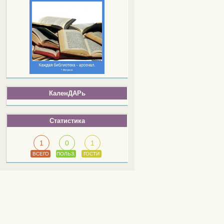
КаленДАРь
Статистика
1
0
1
ВСЕГО
ПОЛЬЗ.
ГОСТИ