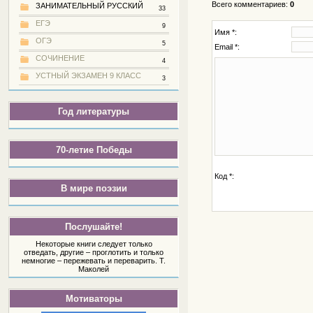
Всего комментариев
:
0
ЗАНИМАТЕЛЬНЫЙ РУССКИЙ
33
ЕГЭ
9
Имя *:
ОГЭ
5
Email *:
СОЧИНЕНИЕ
4
УСТНЫЙ ЭКЗАМЕН 9 КЛАСС
3
Год литературы
70-летие Победы
Код *:
В мире поэзии
Послушайте!
Некоторые книги следует только
отведать, другие – проглотить и только
немногие – пережевать и переварить. Т.
Маколей
Мотиваторы