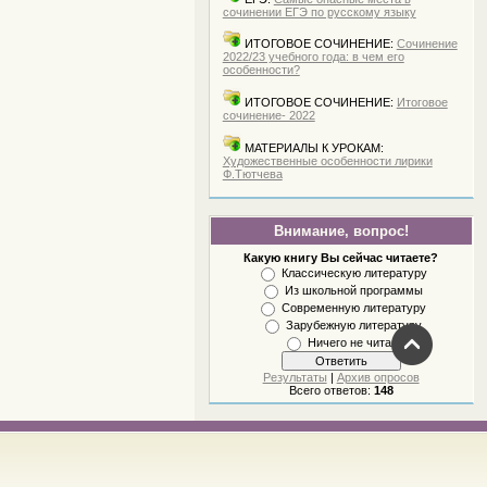
сочинении ЕГЭ по русскому языку
ИТОГОВОЕ СОЧИНЕНИЕ:
Сочинение
2022/23 учебного года: в чем его
особенности?
ИТОГОВОЕ СОЧИНЕНИЕ:
Итоговое
сочинение- 2022
МАТЕРИАЛЫ К УРОКАМ:
Художественные особенности лирики
Ф.Тютчева
Внимание, вопрос!
Какую книгу Вы сейчас читаете?
Классическую литературу
Из школьной программы
Современную литературу
Зарубежную литературу
Ничего не читаю
Результаты
|
Архив опросов
Всего ответов:
148