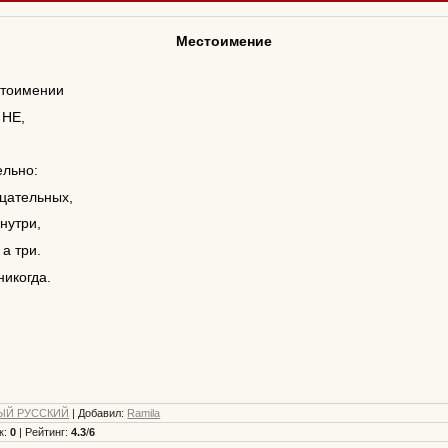
Местоимение
стоимении
 НЕ,
ельно:
цательных,
внутри,
а три.
никогда.
ЫЙ РУССКИЙ
|
Добавил
:
Ramila
к
:
0
|
Рейтинг
:
4.3
/
6