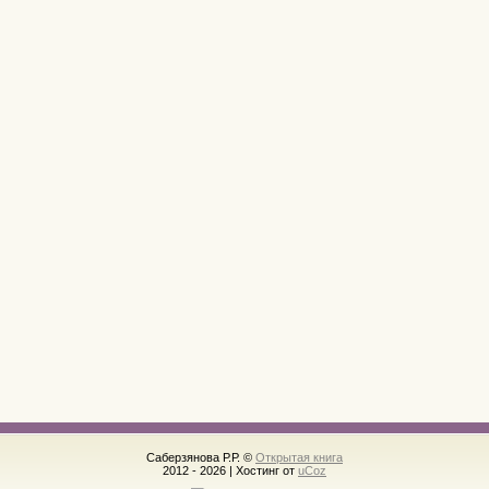
Саберзянова Р.Р. ©
Открытая книга
2012 - 2026
|
Хостинг от
uCoz