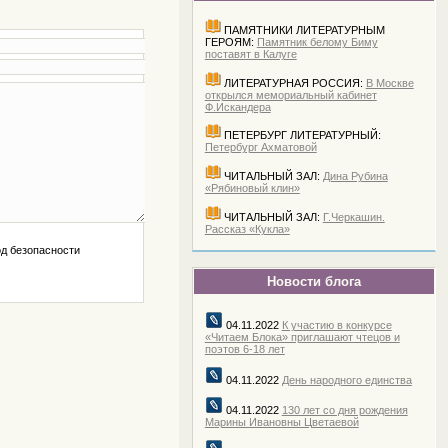
ПАМЯТНИКИ ЛИТЕРАТУРНЫМ
ГЕРОЯМ:
Памятник белому Биму
поставят в Калуге
ЛИТЕРАТУРНАЯ РОССИЯ:
В Москве
открылся мемориальный кабинет
Ф.Искандера
ПЕТЕРБУРГ ЛИТЕРАТУРНЫЙ:
Петербург Ахматовой
ЧИТАЛЬНЫЙ ЗАЛ:
Дина Рубина
«Рябиновый клин»
ЧИТАЛЬНЫЙ ЗАЛ:
Г.Черкашин.
Рассказ «Кукла»
Новости блога
04.11.2022
К участию в конкурсе
«Читаем Блока» приглашают чтецов и
поэтов 6-18 лет
04.11.2022
День народного единства
04.11.2022
130 лет со дня рождения
Марины Ивановны Цветаевой