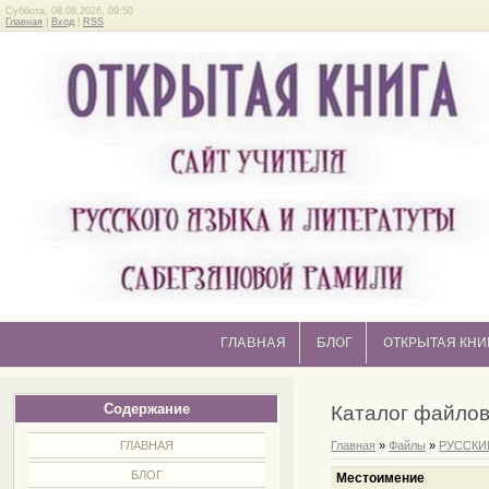
Суббота, 08.08.2026, 09:50
Главная
|
Вход
|
RSS
ГЛАВНАЯ
БЛОГ
ОТКРЫТАЯ КНИ
Содержание
Каталог файло
ГЛАВНАЯ
Главная
»
Файлы
»
РУССКИ
БЛОГ
Местоимение