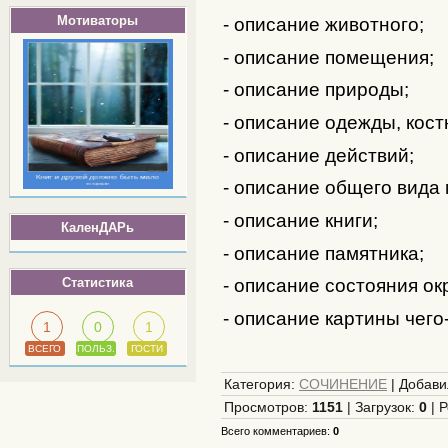
Мотиваторы
- описание животного;
- описание помещения;
- описание природы;
- описание одежды, кост
- описание действий;
- описание общего вида 
- описание книги;
КаленДАРь
- описание памятника;
Статистика
- описание состояния о
- описание картины чего
1
0
1
ВСЕГО
ПОЛЬЗ.
ГОСТИ
Категория
:
СОЧИНЕНИЕ
|
Добави
Просмотров
:
1151
|
Загрузок
:
0
|
Р
Всего комментариев
:
0