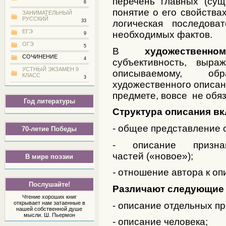
перечень главных (сущ
6
понятие о его свойствах
ЗАНИМАТЕЛЬНЫЙ
РУССКИЙ
логическая последова
33
ЕГЭ
необходимых фактов.
9
ОГЭ
5
В
художественно
СОЧИНЕНИЕ
4
субъективность, выра
УСТНЫЙ ЭКЗАМЕН 9
описываемому, об
КЛАСС
3
художественного описан
предмете, вовсе не обяз
Год литературы
Структура описания вк
- общее представление 
70-летие Победы
- описание признак
частей («новое»);
В мире поэзии
-
отношение автора к оп
Послушайте!
Различают следующие 
Чтение хороших книг
открывает нам затаенные в
- описание отдельных п
нашей собственной душе
мысли. Ш. Пьермон
- описание человека;