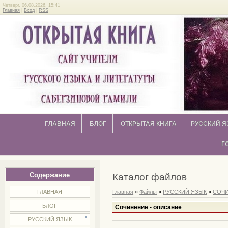
Четверг, 06.08.2026, 15:41
Главная
|
Вход
|
RSS
ГЛАВНАЯ
БЛОГ
ОТКРЫТАЯ КНИГА
РУССКИЙ Я
Г
Содержание
Каталог файлов
ГЛАВНАЯ
Главная
»
Файлы
»
РУССКИЙ ЯЗЫК
»
СОЧ
БЛОГ
Сочинение - описание
РУССКИЙ ЯЗЫК