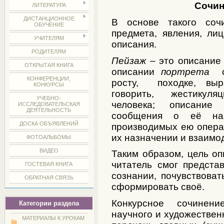
Сочин
ЛИТЕРАТУРА
ДИСТАНЦИОННОЕ
В основе такого соч
ОБУЧЕНИЕ
предмета, явления, лиц
УЧИТЕЛЯМ
описания.
РОДИТЕЛЯМ
Пейзаж
– это описание 
ОТКРЫТАЯ КНИГА
описании
портрета
об
КОНФЕРЕНЦИИ,
росту, походке, выр
КОНКУРСЫ
говорить, жестикул
УЧЕБНО-
человека; описание
ИССЛЕДОВАТЕЛЬСКАЯ
ДЕЯТЕЛЬНОСТЬ
сообщения о её наз
ДОСКА ОБЪЯВЛЕНИЙ
производимых ею операц
их назначении и взаимо
ФОТОАЛЬБОМЫ
ВИДЕО
Таким образом, цель оп
читатель смог предста
ГОСТЕВАЯ КНИГА
сознании, почувствова
ОБРАТНАЯ СВЯЗЬ
сформировать своё.
Конкурсное сочинен
Категории раздела
научного и художествен
МАТЕРИАЛЫ К УРОКАМ