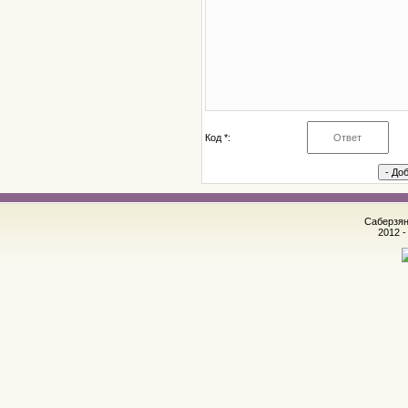
Код *:
Саберзян
2012 -