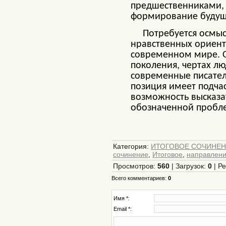
предшественниками, 
формирование будущ
Потребуется осмыслен
нравственных ориент
современном мире. О
поколения, чертах л
современные писател
позиция имеет подчас
возможность высказа
обозначенной пробл
Категория
:
ИТОГОВОЕ СОЧИНЕ
сочинение
,
Итоговое
,
направлен
Просмотров
:
560
|
Загрузок
:
0
|
Ре
Всего комментариев
:
0
Имя *:
Email *: