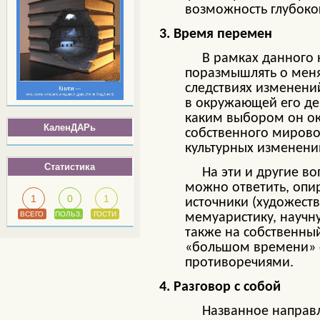
возможность глубоко
3. Время перемен
В рамках данного на
поразмышлять о мен
следствиях изменени
в окружающей его дей
каким выбором он ок
КаленДАРь
собственного мирово
культурных изменени
Статистика
На эти и другие вопро
можно ответить, опи
1
0
1
источники (художест
ВСЕГО
ПОЛЬЗ.
ГОСТИ
мемуаристику, научну
также на собственны
«большом времени» 
противоречиями.
4. Разговор с собой
Названное направлен