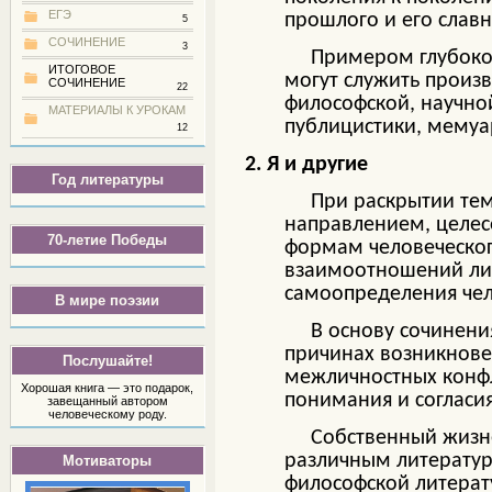
ЕГЭ
прошлого и его славн
5
СОЧИНЕНИЕ
3
Примером глубокого 
ИТОГОВОЕ
могут служить произ
СОЧИНЕНИЕ
22
философской, научной
МАТЕРИАЛЫ К УРОКАМ
публицистики, мемуа
12
2. Я и другие
Год литературы
При раскрытии тем, с
направлением, целес
70-летие Победы
формам человеческог
взаимоотношений ли
самоопределения чел
В мире поэзии
В основу сочинения м
причинах возникнове
Послушайте!
межличностных конфл
Хорошая книга — это подарок,
понимания и согласи
завещанный автором
человеческому роду.
Собственный жизненны
различным литератур
Мотиваторы
философской литерат