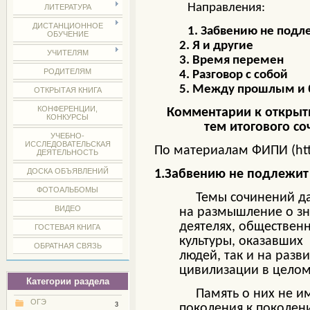
Направления:
ЛИТЕРАТУРА
ДИСТАНЦИОННОЕ
1. Забвению не подл
ОБУЧЕНИЕ
2. Я и другие
УЧИТЕЛЯМ
3. Время перемен
РОДИТЕЛЯМ
4. Разговор с собой
5. Между прошлым и 
ОТКРЫТАЯ КНИГА
КОНФЕРЕНЦИИ,
Комментарии к откры
КОНКУРСЫ
тем итогового со
УЧЕБНО-
ИССЛЕДОВАТЕЛЬСКАЯ
По материалам ФИПИ (https
ДЕЯТЕЛЬНОСТЬ
ДОСКА ОБЪЯВЛЕНИЙ
1.Забвению не подлежит
ФОТОАЛЬБОМЫ
Темы сочинений данн
ВИДЕО
на размышление о зн
деятелях, общественн
ГОСТЕВАЯ КНИГА
культуры, оказавших
ОБРАТНАЯ СВЯЗЬ
людей, так и на разв
цивилизации в целом
Категории раздела
Память о них не имеет
ОГЭ
3
поколения к поколен